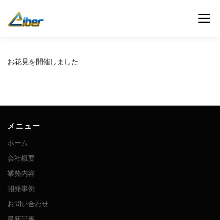
コ
ン
メニュー
テ
ン
ツ
へ
ホーム
会社概要
業務内容
開発事例
お花見を開催しました
ス
キ
ッ
プ
お問い合わせ
最新記事
人材募集
メニュー
ホーム
会社概要
業務内容
開発事例
お問い合わせ
最新記事