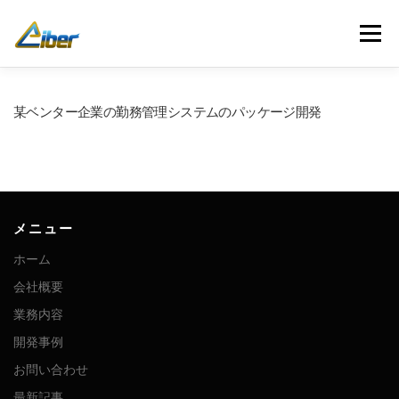
コ
ン
メニュー
テ
ン
ツ
へ
ホーム
会社概要
業務内容
開発事例
某ベンター企業の勤務管理システムのパッケージ開発
ス
キ
ッ
プ
お問い合わせ
最新記事
人材募集
メニュー
ホーム
会社概要
業務内容
開発事例
お問い合わせ
最新記事