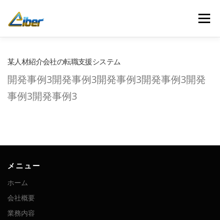
コ
ン
メニュー
テ
ン
ツ
へ
ホーム
会社概要
業務内容
開発事例
某人材紹介会社の転職支援システム
ス
キ
開発事例3開発事例3開発事例3開発事例3開発
ッ
プ
お問い合わせ
最新記事
人材募集
事例3開発事例3
メニュー
ホーム
会社概要
業務内容