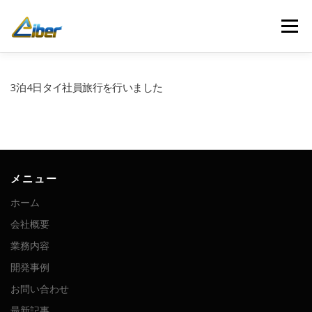
コ
ン
メニュー
テ
ン
ツ
へ
ホーム
会社概要
業務内容
開発事例
3泊4日タイ社員旅行を行いました
ス
キ
ッ
プ
お問い合わせ
最新記事
人材募集
メニュー
ホーム
会社概要
業務内容
開発事例
お問い合わせ
最新記事