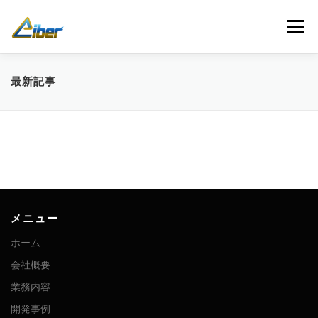
コ
ン
メニュー
テ
ン
ツ
へ
ホーム
会社概要
業務内容
開発事例
最新記事
ス
キ
ッ
プ
お問い合わせ
最新記事
人材募集
メニュー
ホーム
会社概要
業務内容
開発事例