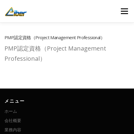
コ
ン
メニュー
テ
ン
ツ
へ
ホーム
会社概要
業務内容
開発事例
PMP認定資格（Project Management Professional）
ス
キ
PMP認定資格（Project Management
ッ
プ
お問い合わせ
最新記事
人材募集
Professional）
メニュー
ホーム
会社概要
業務内容